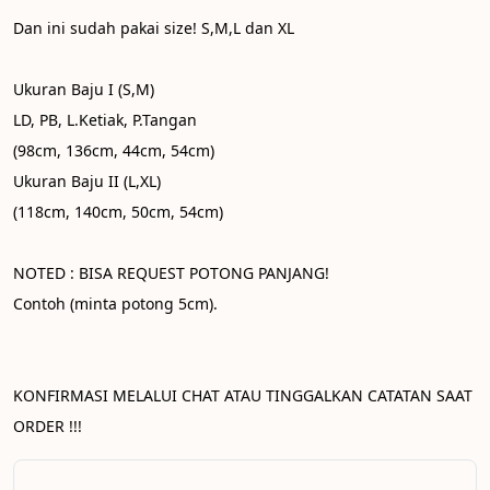
Dan ini sudah pakai size! S,M,L dan XL

Ukuran Baju I (S,M)

LD, PB, L.Ketiak, P.Tangan

(98cm, 136cm, 44cm, 54cm)

Ukuran Baju II (L,XL)

(118cm, 140cm, 50cm, 54cm)

NOTED : BISA REQUEST POTONG PANJANG! 
Contoh (minta potong 5cm). 
KONFIRMASI MELALUI CHAT ATAU TINGGALKAN CATATAN SAAT 