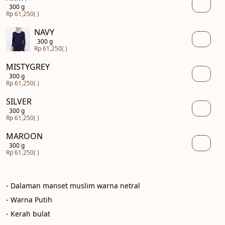
300 g
Rp 61,250
( )
NAVY
300 g
Rp 61,250
( )
MISTYGREY
300 g
Rp 61,250
( )
SILVER
300 g
Rp 61,250
( )
MAROON
300 g
Rp 61,250
( )
- Dalaman manset muslim warna netral

- Warna Putih

- Kerah bulat
