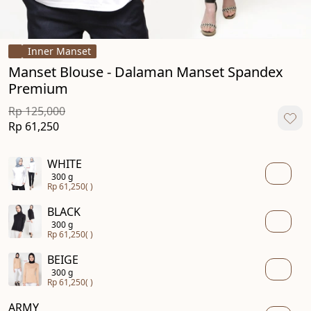
Inner Manset
Manset Blouse - Dalaman Manset Spandex
Premium
Rp 125,000
Rp 61,250
WHITE
300 g
Rp 61,250
( )
BLACK
300 g
Rp 61,250
( )
BEIGE
300 g
Rp 61,250
( )
ARMY