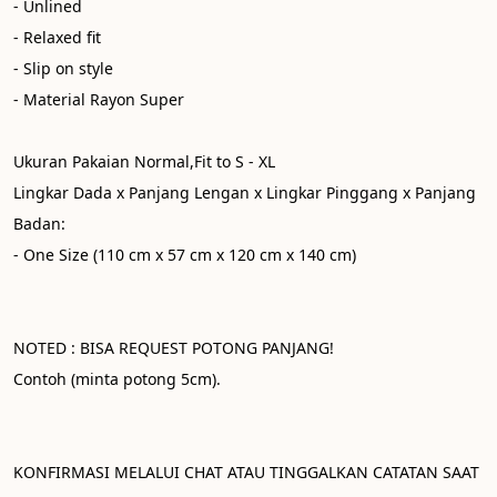
- Unlined

- Relaxed fit

- Slip on style

- Material Rayon Super

Ukuran Pakaian Normal,Fit to S - XL

Lingkar Dada x Panjang Lengan x Lingkar Pinggang x Panjang 
Badan: 

- One Size (110 cm x 57 cm x 120 cm x 140 cm)
NOTED : BISA REQUEST POTONG PANJANG! 
Contoh (minta potong 5cm). 
KONFIRMASI MELALUI CHAT ATAU TINGGALKAN CATATAN SAAT 